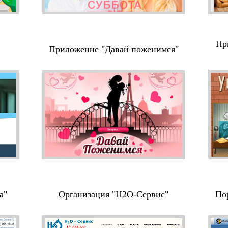
Пр
Приложение "Давай поженимся"
а"
Организация "Н2О-Сервис"
По